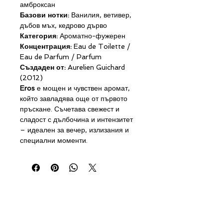
амброксан
Базови нотки:
Ванилия, ветивер,
дъбов мъх, кедрово дърво
Категория:
Ароматно-фужерен
Концентрация:
Eau de Toilette /
Eau de Parfum / Parfum
Създаден от:
Aurelien Guichard
(2012)
Eros
е мощен и чувствен аромат,
който завладява още от първото
пръскане. Съчетава свежест и
сладост с дълбочина и интензитет
– идеален за вечер, излизания и
специални моменти.