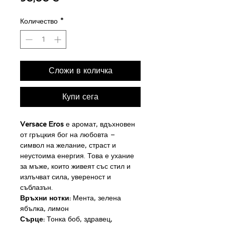
Количество
*
Сложи в количка
Купи сега
Versace Eros
е аромат, вдъхновен
от гръцкия бог на любовта –
символ на желание, страст и
неустоима енергия. Това е ухание
за мъже, които живеят със стил и
излъчват сила, увереност и
съблазън.
Връхни нотки:
Мента, зелена
ябълка, лимон
Сърце:
Тонка боб, здравец,