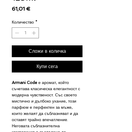
Цена
61,01 €
Количество
*
Сложи в количка
Купи сега
Armani Code
е аромат, който
съчетава класическа елегантност с
модерна чувственост. Със своето
мистично и дълбоко ухание, този
парфюм е перфектен за мъже,
които желаят да съблазняват и да
оставят трайно впечатление.
Неговата съблазнителна