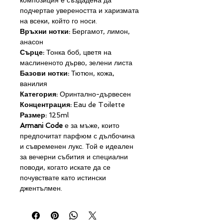
композиция е създадена да
подчертае увереността и харизмата
на всеки, който го носи.
Връхни нотки:
Бергамот, лимон,
анасон
Сърце:
Тонка боб, цветя на
маслиненото дърво, зелени листа
Базови нотки:
Тютюн, кожа,
ванилия
Категория:
Оринтално-дървесен
Концентрация:
Eau de Toilette
Размер:
125ml
Armani Code
е за мъже, които
предпочитат парфюм с дълбочина
и съвременен лукс. Той е идеален
за вечерни събития и специални
поводи, когато искате да се
почувствате като истински
джентълмен.