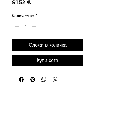
Цена
91,52 €
Количество
*
Сложи в количка
Купи сега