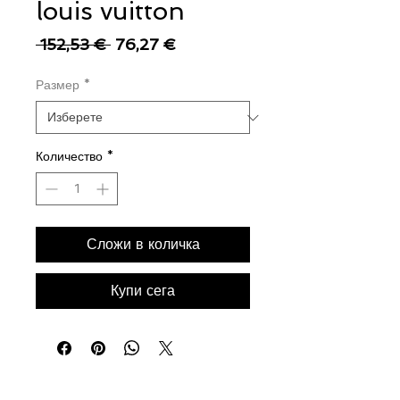
louis vuitton
Редовна
Продажна
 152,53 € 
76,27 €
цена
цена
Размер
*
Количество
*
Сложи в количка
Купи сега