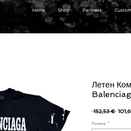
Home
Shop
Partners
Custome
Летен Ком
Balencia
Редо
 152,53 € 
101,
цена
Размер
*