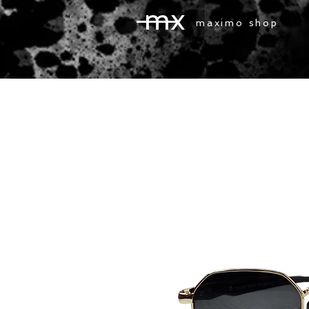
mx
maximo shop