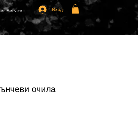
Вход
r Service
лънчеви очила