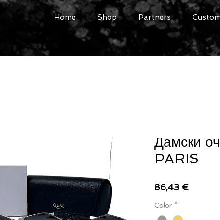
Home
Shop
Partners
Custome
Дамски о
PARIS
Цена
86,43 €
Color
*