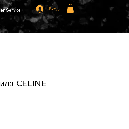
Вход
r Service
чила CELINE