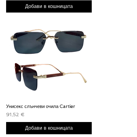
Добави в кошницата
Унисекс слънчеви очила Cartier
Цена
91,52 €
Добави в кошницата