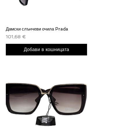
Дамски слънчеви очила Prada
Цена
101,68 €
Добави в кошницата