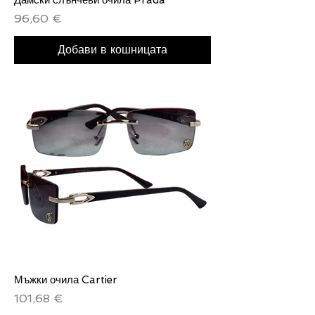
Дамски слънчеви очила Prada
Цена
96,60 €
Добави в кошницата
Мъжки очила Cartier
Цена
101,68 €