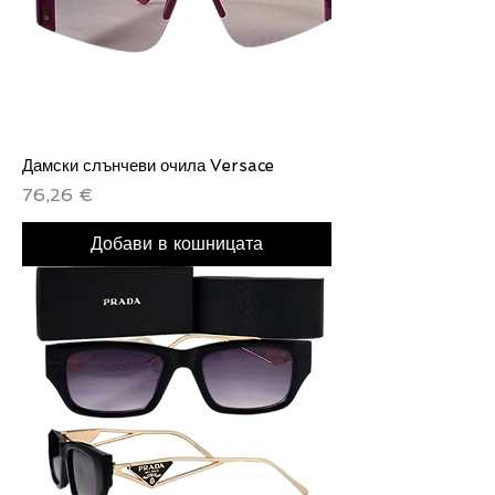
Дамски слънчеви очила Versace
Цена
76,26 €
Добави в кошницата