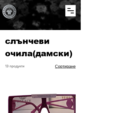
Начало
слънчеви очила(дамски)
слънчеви
очила(дамски)
13 продукти
Сортиране