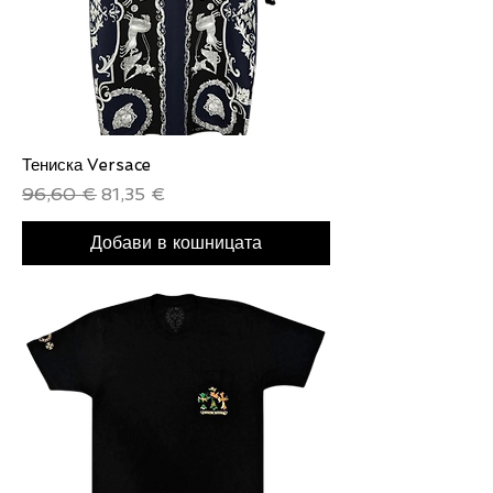
Тениска Versace
Редовна цена
Продажна цена
96,60 €
81,35 €
Добави в кошницата