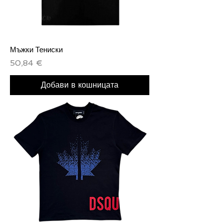
Мъжки Тениски
Цена
50,84 €
Добави в кошницата