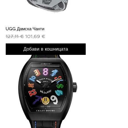
UGG Дамска Чанти
Редовна цена
Продажна цена
127,11 €
101,69 €
Добави в кошницата