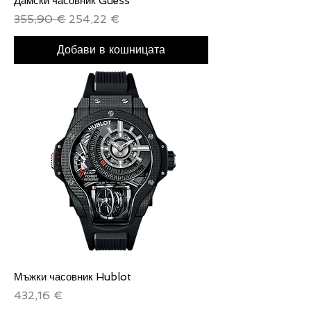
Дамски часовник Guess
Редовна цена
Продажна цена
355,90 €
254,22 €
Добави в кошницата
Мъжки часовник Hublot
Цена
432,16 €