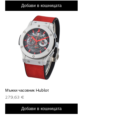
Добави в кошницата
Мъжки часовник Hublot
Цена
279,63 €
Добави в кошницата